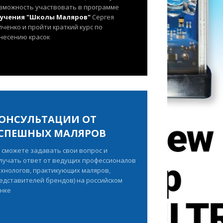
зможность участвовать в программе
учения "Школы Маляров"
Сергея
пченко и пройти краткий курс по
несению красок
ОНСУЛЬТАЦИИ ОТ
СПЕШНЫХ МАЛЯРОВ
 сможете задавать свои вопрос и
лучать ответ от ведущих профессионалов
ехнологов, практикующих маляров,
едставителей брендов) на российском
нке