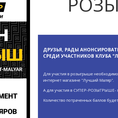
РОЗ
ДРУЗЬЯ, РАДЫ АНОНСИРОВА
СРЕДИ УЧАСТНИКОВ КЛУБА "
Для участия в розыгрыше необходимо 
интернет магазине "
Лучший Маляр
".
А для участия в СУПЕР-РОЗЫГРЫШЕ- п
Количество потраченных баллов будет 