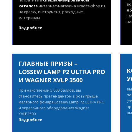
потратить в
специализированном
во
каталоге
интернет-магазина Bradite-shop.ru
об
на краску, инструмент, расходные
Га
материалы
на
Подробнее
ГЛАВНЫЕ ПРИЗЫ –
К
LOSSEW LAMP P2 ULTRA PRO
У
И WAGNER XVLP 3500
вы
При накоплении 5 000 баллов, вы
по
становитесь претендентом в розыгрыше
(т
малярного фонаря Lossew Lamp P2 ULTRA PRO
пр
и окрасочного оборудования Wagner
ры
XVLP3500
Подробнее